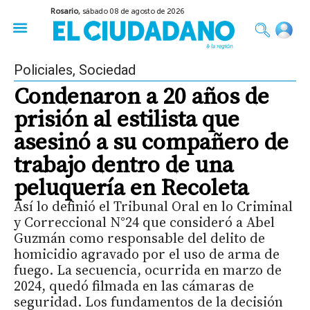
Rosario,
sábado 08 de agosto de 2026
50 años del Golpe
Festival de Cine 2026
Sobre Ruedas
Construir Rosario
Policiales
,
Sociedad
Condenaron a 20 años de
prisión al estilista que
asesinó a su compañero de
trabajo dentro de una
peluquería en Recoleta
Así lo definió el Tribunal Oral en lo Criminal
y Correccional N°24 que consideró a Abel
Guzmán como responsable del delito de
homicidio agravado por el uso de arma de
fuego. La secuencia, ocurrida en marzo de
2024, quedó filmada en las cámaras de
seguridad. Los fundamentos de la decisión