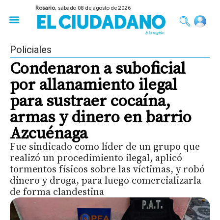
Rosario,
sábado 08 de agosto de 2026
50 años del Golpe
Festival de Cine 2026
Sobre Ruedas
Construir Rosario
Policiales
Condenaron a suboficial
por allanamiento ilegal
para sustraer cocaína,
armas y dinero en barrio
Azcuénaga
Fue sindicado como líder de un grupo que
realizó un procedimiento ilegal, aplicó
tormentos físicos sobre las víctimas, y robó
dinero y droga, para luego comercializarla
de forma clandestina