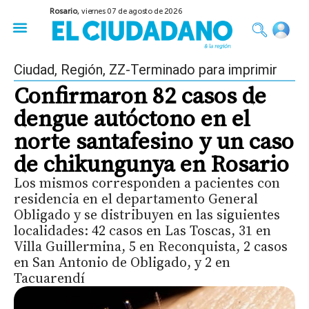
Rosario,
viernes 07 de agosto de 2026
50 años del Golpe
Festival de Cine 2026
Sobre Ruedas
Construir Rosario
Ciudad
,
Región
,
ZZ-Terminado para imprimir
Confirmaron 82 casos de
dengue autóctono en el
norte santafesino y un caso
de chikungunya en Rosario
Los mismos corresponden a pacientes con
residencia en el departamento General
Obligado y se distribuyen en las siguientes
localidades: 42 casos en Las Toscas, 31 en
Villa Guillermina, 5 en Reconquista, 2 casos
en San Antonio de Obligado, y 2 en
Tacuarendí