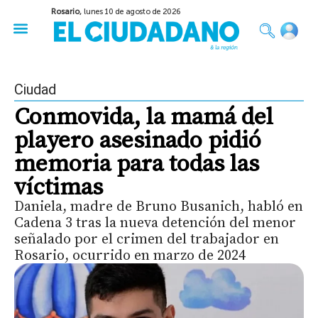
Rosario,
lunes 10 de agosto de 2026
50 años del Golpe
Festival de Cine 2026
Sobre Ruedas
Construir Rosario
Ciudad
Conmovida, la mamá del
playero asesinado pidió
memoria para todas las
víctimas
Daniela, madre de Bruno Busanich, habló en
Cadena 3 tras la nueva detención del menor
señalado por el crimen del trabajador en
Rosario, ocurrido en marzo de 2024