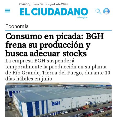
Rosario,
jueves 06 de agosto de 2026
50 años del Golpe
Festival de Cine 2026
Sobre Ruedas
Construir Rosario
Economía
Consumo en picada: BGH
frena su producción y
busca adecuar stocks
La empresa BGH suspenderá
temporalmente la producción en su planta
de Río Grande, Tierra del Fuego, durante 10
días hábiles en julio