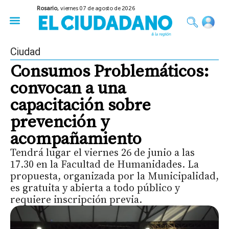
Rosario,
viernes 07 de agosto de 2026
50 años del Golpe
Festival de Cine 2026
Sobre Ruedas
Construir Rosario
Ciudad
Consumos Problemáticos:
convocan a una
capacitación sobre
prevención y
acompañamiento
Tendrá lugar el viernes 26 de junio a las
17.30 en la Facultad de Humanidades. La
propuesta, organizada por la Municipalidad,
es gratuita y abierta a todo público y
requiere inscripción previa.