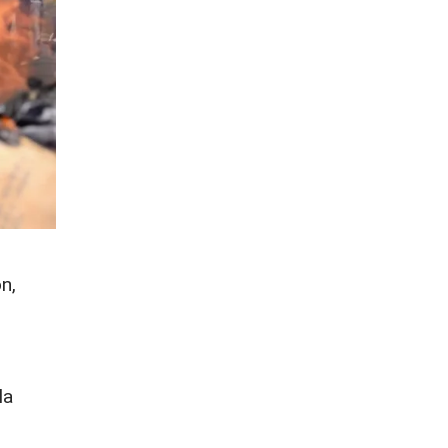
n,
la