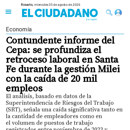
Rosario,
miercoles 05 de agosto de 2026
50 años del Golpe
Festival de Cine 2026
Sobre Ruedas
Construir Rosario
Economía
Contundente informe del
Cepa: se profundiza el
retroceso laboral en Santa
Fe durante la gestión Milei
con la caída de 20 mil
empleos
El análisis, basado en datos de la
Superintendencia de Riesgos del Trabajo
(SRT), señala una caída significativa tanto en
la cantidad de empleadores como en
el volumen de puestos de trabajo
registrados entre noviembre de 2023 y