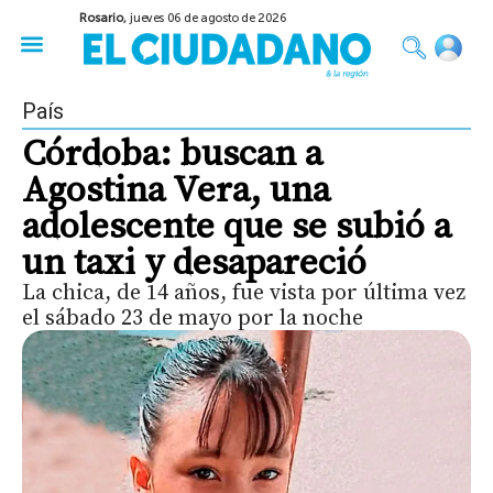
Rosario,
jueves 06 de agosto de 2026
50 años del Golpe
Festival de Cine 2026
Sobre Ruedas
Construir Rosario
País
Córdoba: buscan a
Agostina Vera, una
adolescente que se subió a
un taxi y desapareció
La chica, de 14 años, fue vista por última vez
el sábado 23 de mayo por la noche