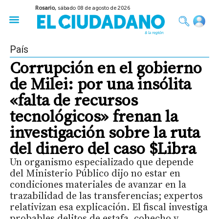
Rosario,
sábado 08 de agosto de 2026
50 años del Golpe
Festival de Cine 2026
Sobre Ruedas
Construir Rosario
País
Corrupción en el gobierno
de Milei: por una insólita
«falta de recursos
tecnológicos» frenan la
investigación sobre la ruta
del dinero del caso $Libra
Un organismo especializado que depende
del Ministerio Público dijo no estar en
condiciones materiales de avanzar en la
trazabilidad de las transferencias; expertos
relativizan esa explicación. El fiscal investiga
probables delitos de estafa, cohecho y