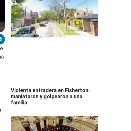
de
na
Violenta entradera en Fisherton:
maniataron y golpearon a una
familia
s