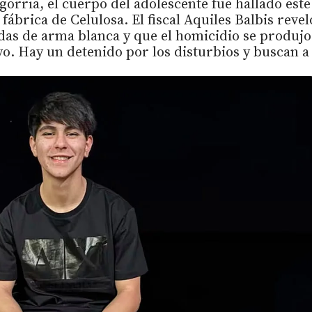
rria, el cuerpo del adolescente fue hallado este
fábrica de Celulosa. El fiscal Aquiles Balbis revel
das de arma blanca y que el homicidio se produjo
o. Hay un detenido por los disturbios y buscan a