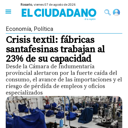
Rosario,
viernes 07 de agosto de 2026
50 años del Golpe
Festival de Cine 2026
Sobre Ruedas
Construir Rosario
Economía
,
Política
Crisis textil: fábricas
santafesinas trabajan al
23% de su capacidad
Desde la Cámara de Indumentaria
provincial alertaron por la fuerte caída del
consumo, el avance de las importaciones y el
riesgo de pérdida de empleos y oficios
especializados