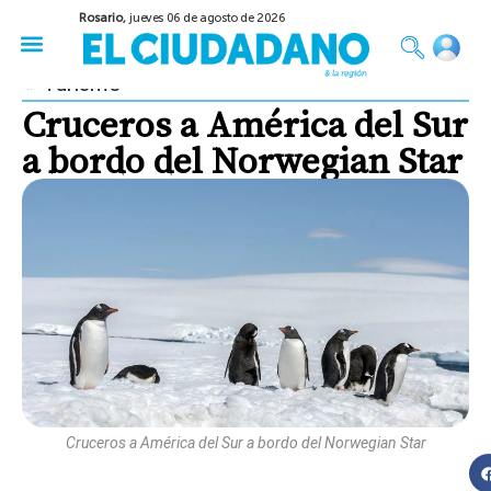
Rosario,
jueves 06 de agosto de 2026
50 años del Golpe
Festival de Cine 2026
Sobre Ruedas
Construir Rosario
Turismo
Cruceros a América del Sur
a bordo del Norwegian Star
Cruceros a América del Sur a bordo del Norwegian Star