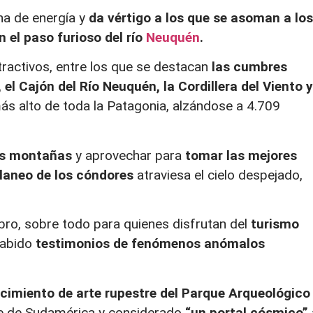
ena de energía y
da vértigo a los que se asoman a los
 el paso furioso del río
Neuquén
.
tractivos, entre los que se destacan
las cumbres
el Cajón del Río Neuquén, la Cordillera del Viento y
ás alto de toda la Patagonia, alzándose a 4.709
 las montañas
y aprovechar para
tomar las mejores
laneo de los cóndores
atraviesa el cielo despejado,
mbro, sobre todo para quienes disfrutan del
turismo
habido
testimonios de fenómenos anómalos
cimiento de arte rupestre del Parque Arqueológico
e de Sudamérica y considerado
“un portal cósmico”