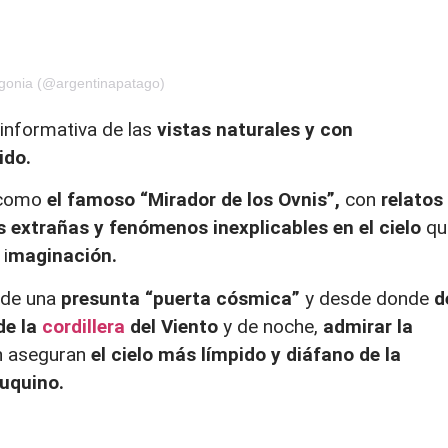
agonia (@argentinapatago)
 informativa de las
vistas naturales y con
ido.
n como
el famoso “Mirador de los Ovnis”,
con
relatos
 extrañas y fenómenos inexplicables en el cielo
qu
i
maginación.
 de una
presunta “puerta cósmica”
y desde donde
d
de la
cordillera
del Viento
y de noche,
admirar la
n aseguran
el cielo más límpido y diáfano de la
euquino.