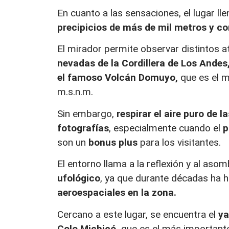
En cuanto a las sensaciones, el lugar ll
precipicios de más de mil metros y con
El mirador permite observar distintos a
nevadas de la Cordillera de Los Andes, 
el famoso Volcán Domuyo,
que es el m
m.s.n.m.
Sin embargo,
respirar el aire puro de
fotografías
, especialmente cuando el
p
son un
bonus plus
para los visitantes.
El entorno llama a la reflexión y al aso
ufológico
, ya que durante décadas ha 
aeroespaciales en la zona.
Cercano a este lugar, se encuentra el
ya
Colo Michicó,
que es el más important