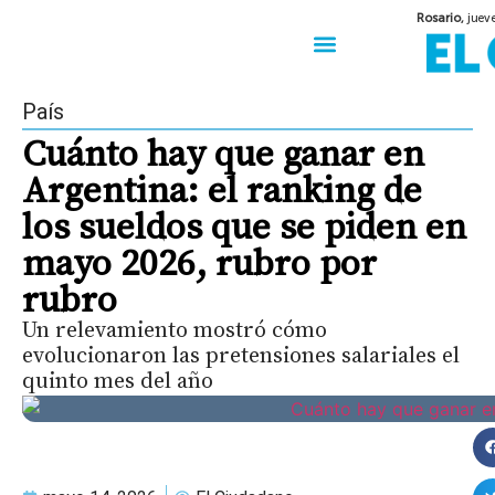
Rosario,
juev
50 años del Golpe
Festival de Cine 2026
Sobre Ruedas
Construir Rosario
País
Cuánto hay que ganar en
Argentina: el ranking de
los sueldos que se piden en
mayo 2026, rubro por
rubro
Un relevamiento mostró cómo
evolucionaron las pretensiones salariales el
quinto mes del año