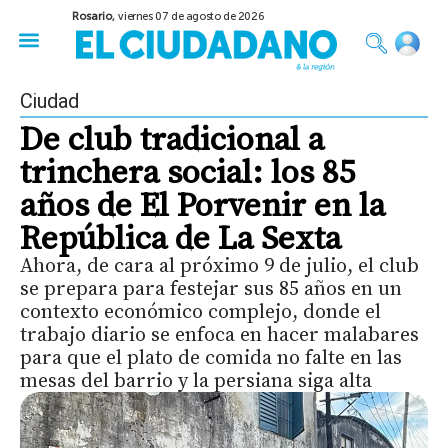
Rosario,
viernes 07 de agosto de 2026
50 años del Golpe
Festival de Cine 2026
Sobre Ruedas
Construir Rosario
Ciudad
De club tradicional a
trinchera social: los 85
años de El Porvenir en la
República de La Sexta
Ahora, de cara al próximo 9 de julio, el club
se prepara para festejar sus 85 años en un
contexto económico complejo, donde el
trabajo diario se enfoca en hacer malabares
para que el plato de comida no falte en las
mesas del barrio y la persiana siga alta