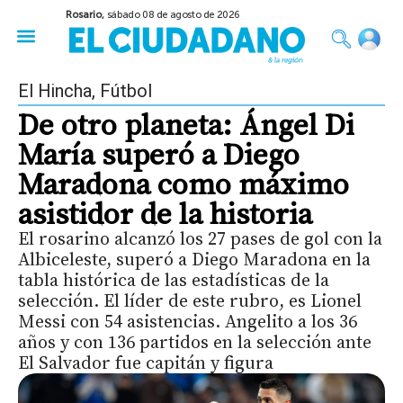
Rosario,
sábado 08 de agosto de 2026
50 años del Golpe
Festival de Cine 2026
Sobre Ruedas
Construir Rosario
El Hincha
,
Fútbol
De otro planeta: Ángel Di
María superó a Diego
Maradona como máximo
asistidor de la historia
El rosarino alcanzó los 27 pases de gol con la
Albiceleste, superó a Diego Maradona en la
tabla histórica de las estadísticas de la
selección. El líder de este rubro, es Lionel
Messi con 54 asistencias. Angelito a los 36
años y con 136 partidos en la selección ante
El Salvador fue capitán y figura