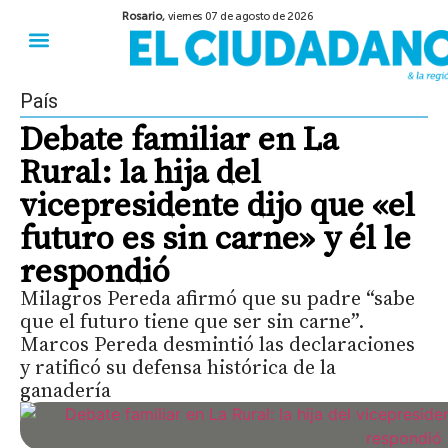
Rosario,
viernes 07 de agosto de 2026
50 años del Golpe
Festival de Cine 2026
Sobre Ruedas
Construir Rosario
País
Debate familiar en La
Rural: la hija del
vicepresidente dijo que «el
futuro es sin carne» y él le
respondió
Milagros Pereda afirmó que su padre “sabe
que el futuro tiene que ser sin carne”.
Marcos Pereda desmintió las declaraciones
y ratificó su defensa histórica de la
ganadería