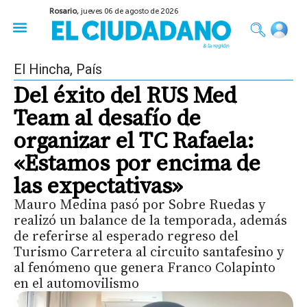
Rosario,
jueves 06 de agosto de 2026
50 años del Golpe
Festival de Cine 2026
Sobre Ruedas
Construir Rosario
El Hincha
,
País
Del éxito del RUS Med
Team al desafío de
organizar el TC Rafaela:
«Estamos por encima de
las expectativas»
Mauro Medina pasó por Sobre Ruedas y
realizó un balance de la temporada, además
de referirse al esperado regreso del
Turismo Carretera al circuito santafesino y
al fenómeno que genera Franco Colapinto
en el automovilismo