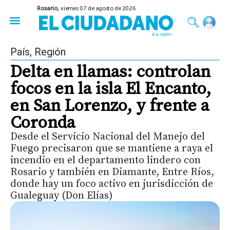
Rosario,
viernes 07 de agosto de 2026
50 años del Golpe
Festival de Cine 2026
Sobre Ruedas
Construir Rosario
País
,
Región
Delta en llamas: controlan
focos en la isla El Encanto,
en San Lorenzo, y frente a
Coronda
Desde el Servicio Nacional del Manejo del
Fuego precisaron que se mantiene a raya el
incendio en el departamento lindero con
Rosario y también en Diamante, Entre Ríos,
donde hay un foco activo en jurisdicción de
Gualeguay (Don Elías)