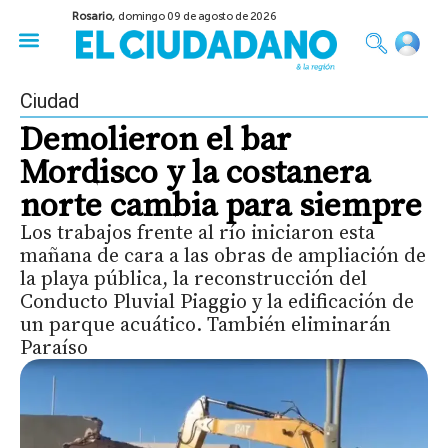
Rosario,
domingo 09 de agosto de 2026
50 años del Golpe
Festival de Cine 2026
Sobre Ruedas
Construir Rosario
Ciudad
Demolieron el bar
Mordisco y la costanera
norte cambia para siempre
Los trabajos frente al río iniciaron esta
mañana de cara a las obras de ampliación de
la playa pública, la reconstrucción del
Conducto Pluvial Piaggio y la edificación de
un parque acuático. También eliminarán
Paraíso