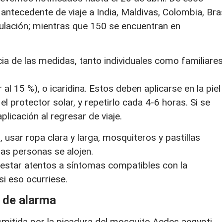
antecedente de viaje a India, Maldivas, Colombia, Bras
culación; mientras que 150 se encuentran en
ia de las medidas, tanto individuales como familiares
l 15 %), o icaridina. Estos deben aplicarse en la piel
l protector solar, y repetirlo cada 4-6 horas. Si se
plicación al regresar de viaje.
, usar ropa clara y larga, mosquiteros y pastillas
as personas se alojen.
y estar atentos a síntomas compatibles con la
i eso ocurriese.
 de alarma
smitida por la picadura del mosquito Aedes aegypti,