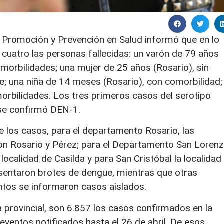
de Promoción y Prevención en Salud informó que en lo
uatro las personas fallecidas: un varón de 79 años
omorbilidades; una mujer de 25 años (Rosario), sin
e; una niña de 14 meses (Rosario), con comorbilidad;
orbilidades. Los tres primeros casos del serotipo
 se confirmó DEN-1.
de los casos, para el departamento Rosario, las
on Rosario y Pérez; para el Departamento San Lorenz
 localidad de Casilda y para San Cristóbal la localidad
resentaron brotes de dengue, mientras que otras
ntos se informaron casos aislados.
a provincial, son 6.857 los casos confirmados en la
ventos notificados hasta el 26 de abril. De esos