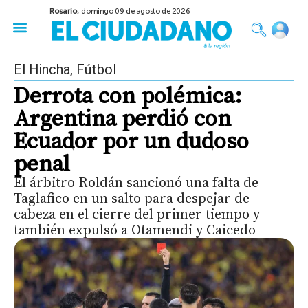
Rosario,
domingo 09 de agosto de 2026
50 años del Golpe
Festival de Cine 2026
Sobre Ruedas
Construir Rosario
El Hincha
,
Fútbol
Derrota con polémica:
Argentina perdió con
Ecuador por un dudoso
penal
El árbitro Roldán sancionó una falta de
Taglafico en un salto para despejar de
cabeza en el cierre del primer tiempo y
también expulsó a Otamendi y Caicedo