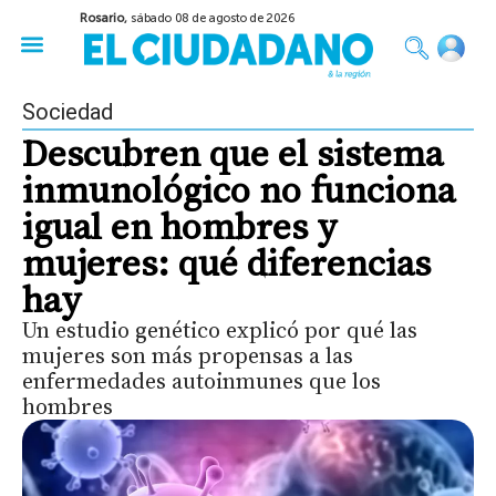
Rosario,
sábado 08 de agosto de 2026
50 años del Golpe
Festival de Cine 2026
Sobre Ruedas
Construir Rosario
Sociedad
Descubren que el sistema
inmunológico no funciona
igual en hombres y
mujeres: qué diferencias
hay
Un estudio genético explicó por qué las
mujeres son más propensas a las
enfermedades autoinmunes que los
hombres