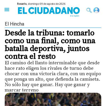
Rosario,
domingo 09 de agosto de 2026
50 años del Golpe
Festival de Cine 2026
Sobre Ruedas
Construir Rosario
El Hincha
Desde la tribuna: tomarlo
como una final, como una
batalla deportiva, juntos
contra el resto
El camino del llanto interminable que desde
hace rato eligen los rivales de turno debe
chocar con una victoria clara, con un equipo
que ponga un alto, que defienda la camiseta.
No sólo hay que ganar. Hay que ganar y
marcar terreno