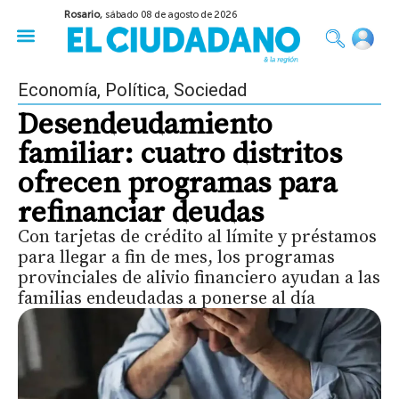
Rosario,
sábado 08 de agosto de 2026
50 años del Golpe
Festival de Cine 2026
Sobre Ruedas
Construir Rosario
Economía
,
Política
,
Sociedad
Desendeudamiento
familiar: cuatro distritos
ofrecen programas para
refinanciar deudas
Con tarjetas de crédito al límite y préstamos
para llegar a fin de mes, los programas
provinciales de alivio financiero ayudan a las
familias endeudadas a ponerse al día