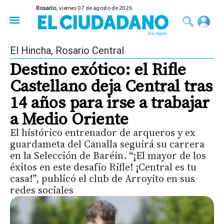
Rosario,
viernes 07 de agosto de 2026
50 años del Golpe
Festival de Cine 2026
Sobre Ruedas
Construir Rosario
El Hincha
,
Rosario Central
Destino exótico: el Rifle
Castellano deja Central tras
14 años para irse a trabajar
a Medio Oriente
El histórico entrenador de arqueros y ex
guardameta del Canalla seguirá su carrera
en la Selección de Baréin. “¡El mayor de los
éxitos en este desafío Rifle! ¡Central es tu
casa!”, publicó el club de Arroyito en sus
redes sociales