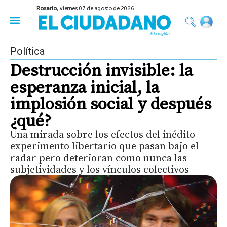
Rosario,
viernes 07 de agosto de 2026
50 años del Golpe
Festival de Cine 2026
Sobre Ruedas
Construir Rosario
Política
Destrucción invisible: la
esperanza inicial, la
implosión social y después
¿qué?
Una mirada sobre los efectos del inédito
experimento libertario que pasan bajo el
radar pero deterioran como nunca las
subjetividades y los vínculos colectivos