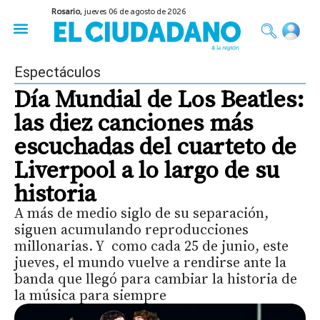
Rosario,
jueves 06 de agosto de 2026
50 años del Golpe
Festival de Cine 2026
Sobre Ruedas
Construir Rosario
Espectáculos
Día Mundial de Los Beatles:
las diez canciones más
escuchadas del cuarteto de
Liverpool a lo largo de su
historia
A más de medio siglo de su separación,
siguen acumulando reproducciones
millonarias. Y como cada 25 de junio, este
jueves, el mundo vuelve a rendirse ante la
banda que llegó para cambiar la historia de
la música para siempre