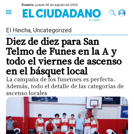
Rosario,
jueves 06 de agosto de 2026
50 años del Golpe
Festival de Cine 2026
Sobre Ruedas
Construir Rosario
El Hincha
,
Uncategorized
Diez de diez para San
Telmo de Funes en la A y
todo el viernes de ascenso
en el básquet local
La campaña de los funenses es perfecta.
Además, todo el detalle de las categorías de
ascenso locales