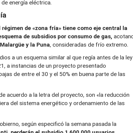
de energía eléctrica.
ía
 régimen de «zona fría» tiene como eje central la
 esquema de subsidios por consumo de gas,
acotan
Malargüe y la Puna
, consideradas de frío extremo.
idios a un esquema similar al que regía antes de la ley
, a instancias de un proyecto presentado
ajas de entre el 30 y el 50% en buena parte de las
 de acuerdo a la letra del proyecto, son «la reducción
anciera del sistema energético y ordenamiento de las
Gobierno, según especificó la semana pasada la
nti,
perderán el subsidio 1.600.000 usuarios,