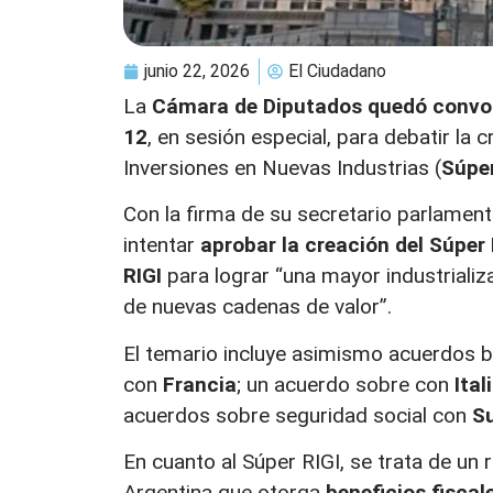
junio 22, 2026
El Ciudadano
La
Cámara de Diputados quedó convocad
12
, en sesión especial, para debatir la
Inversiones en Nuevas Industrias (
Súper
Con la firma de su secretario parlamen
intentar
aprobar la creación del Súper 
RIGI
para lograr “una mayor industrializ
de nuevas cadenas de valor”.
El temario incluye asimismo acuerdos bil
con
Francia
; un acuerdo sobre con
Ital
acuerdos sobre seguridad social con
S
En cuanto al Súper RIGI, se trata de un
Argentina que otorga
beneficios fisca