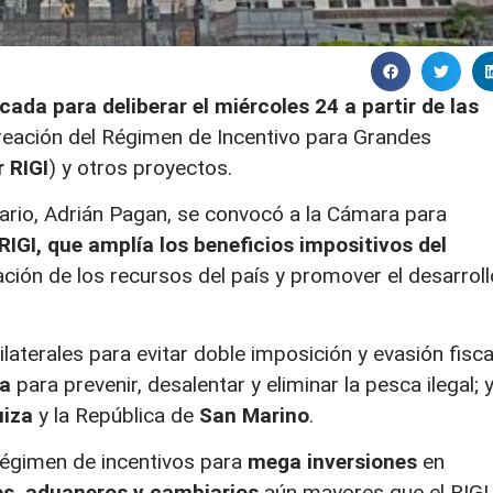
a para deliberar el miércoles 24 a partir de las
 creación del Régimen de Incentivo para Grandes
 RIGI
) y otros proyectos.
tario, Adrián Pagan, se convocó a la Cámara para
RIGI, que amplía los beneficios impositivos del
ación de los recursos del país y promover el desarroll
aterales para evitar doble imposición y evasión fisca
ia
para prevenir, desalentar y eliminar la pesca ilegal; 
uiza
y la República de
San Marino
.
 régimen de incentivos para
mega inversiones
en
les, aduaneros y cambiarios
aún mayores que el RIGI