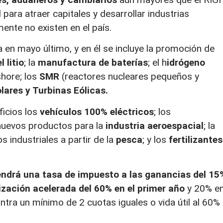
 para atraer capitales y desarrollar industrias
ente no existen en el país.
 en mayo último, y en él se incluye la promoción de
 litio
; la
manufactura de baterías
; el h
idrógeno
shore; los
SMR
(reactores nucleares pequeños y
lares y Turbinas Eólicas.
icios los
vehículos 100% eléctricos
; los
 nuevos productos para la
industria aeroespacial
; la
os industriales a partir de la
pesca
; y los
fertilizantes
tendrá una tasa de impuesto a las ganancias del 15
zación acelerada del 60% en el primer año
y 20% e
ntra un mínimo de 2 cuotas iguales o vida útil al 60%