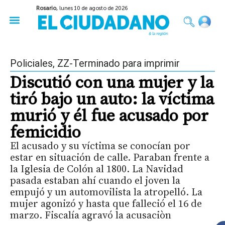
Rosario,
lunes 10 de agosto de 2026
50 años del Golpe
Festival de Cine 2026
Sobre Ruedas
Construir Rosario
Policiales
,
ZZ-Terminado para imprimir
Discutió con una mujer y la
tiró bajo un auto: la víctima
murió y él fue acusado por
femicidio
El acusado y su víctima se conocían por
estar en situación de calle. Paraban frente a
la Iglesia de Colón al 1800. La Navidad
pasada estaban ahí cuando el joven la
empujó y un automovilista la atropelló. La
mujer agonizó y hasta que falleció el 16 de
marzo. Fiscalía agravó la acusaciòn