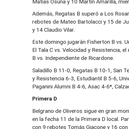
Matías Osuna y 10 Martín Amarilla, mien
Además, Regatas B superó a Los Rosarin
rebotes de Mateo Bartolacci y 15 de Jua
y 14 Claudio Vilar.
Este domingo jugarán Fisherton B vs. Un
El Tala C vs. Velocidad y Resistencia, el
B vs. Independiente de Ricardone.
Saladillo B 11-0, Regatas B 10-1, San T
y Resistencia 6-3, Estudiantil B 5-6, Uni
Paganini Alumni B 4-6, Asac 4-6*, Calzad
Primera D
Belgrano de Oliveros sigue en gran mo
en la fecha 11 de la Primera D local. P
con 9 rebotes Tomás Giacone y 16 con 9