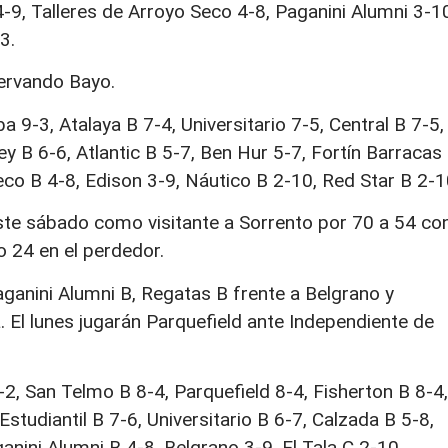
-9, Talleres de Arroyo Seco 4-8, Paganini Alumni 3-1
3.
Servando Bayo.
a 9-3, Atalaya B 7-4, Universitario 7-5, Central B 7-5,
y B 6-6, Atlantic B 5-7, Ben Hur 5-7, Fortín Barracas
eco B 4-8, Edison 3-9, Náutico B 2-10, Red Star B 2-1
este sábado como visitante a Sorrento por 70 a 54 co
o 24 en el perdedor.
ganini Alumni B, Regatas B frente a Belgrano y
. El lunes jugarán Parquefield ante Independiente de
-2, San Telmo B 8-4, Parquefield 8-4, Fisherton B 8-4,
studiantil B 7-6, Universitario B 6-7, Calzada B 5-8,
anini Alumni B 4-8, Belgrano 3-9, El Tala C 2-10,