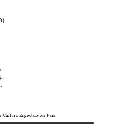
8)
0-
5-
-
s
Cultura
Espectáculos
País