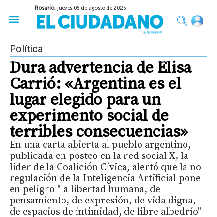
Rosario,
jueves 06 de agosto de 2026
50 años del Golpe
Festival de Cine 2026
Sobre Ruedas
Construir Rosario
Política
Dura advertencia de Elisa
Carrió: «Argentina es el
lugar elegido para un
experimento social de
terribles consecuencias»
En una carta abierta al pueblo argentino,
publicada en posteo en la red social X, la
líder de la Coalición Cívica, alertó que la no
regulación de la Inteligencia Artificial pone
en peligro "la libertad humana, de
pensamiento, de expresión, de vida digna,
de espacios de intimidad, de libre albedrío"