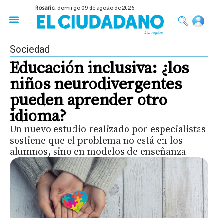
Rosario,
domingo 09 de agosto de 2026
50 años del Golpe
Festival de Cine 2026
Sobre Ruedas
Construir Rosario
Sociedad
Educación inclusiva: ¿los
niños neurodivergentes
pueden aprender otro
idioma?
Un nuevo estudio realizado por especialistas
sostiene que el problema no está en los
alumnos, sino en modelos de enseñanza