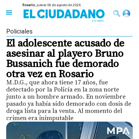
Rosario,
jueves 06 de agosto de 2026
50 años del Golpe
Festival de Cine 2026
Sobre Ruedas
Construir Rosario
Policiales
El adolescente acusado de
asesinar al playero Bruno
Bussanich fue demorado
otra vez en Rosario
M.D.G., que ahora tiene 17 años, fue
detectado por la Policía en la zona norte
junto a un hombre armado. En noviembre
pasado ya había sido demorado con dosis de
droga lista para la venta. Al momento del
crimen era inimputable