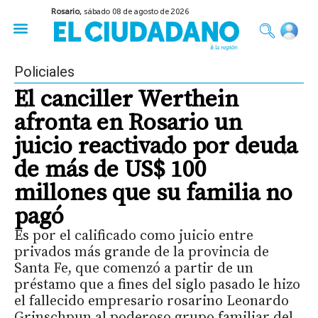
Rosario,
sábado 08 de agosto de 2026
50 años del Golpe
Festival de Cine 2026
Sobre Ruedas
Construir Rosario
Policiales
El canciller Werthein
afronta en Rosario un
juicio reactivado por deuda
de más de US$ 100
millones que su familia no
pagó
Es por el calificado como juicio entre
privados más grande de la provincia de
Santa Fe, que comenzó a partir de un
préstamo que a fines del siglo pasado le hizo
el fallecido empresario rosarino Leonardo
Grinschpun al poderoso grupo familiar del