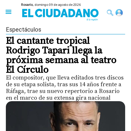
Rosario,
domingo 09 de agosto de 2026
50 años del Golpe
Festival de Cine 2026
Sobre Ruedas
Construir Rosario
Espectáculos
El cantante tropical
Rodrigo Tapari llega la
próxima semana al teatro
El Círculo
El compositor, que lleva editados tres discos
de su etapa solista, tras sus 14 años frente a
Ráfaga, trae su nuevo repertorio a Rosario
en el marco de su extensa gira nacional