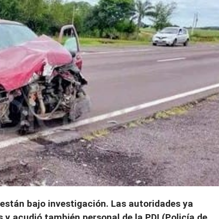
están bajo investigación. Las autoridades ya
 y acudió también personal de la PDI (Policía de