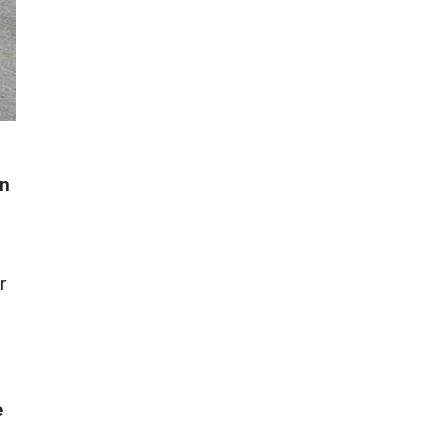
en
r
e