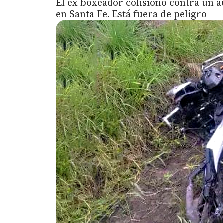
El ex boxeador colisionó contra un a
en Santa Fe. Está fuera de peligro