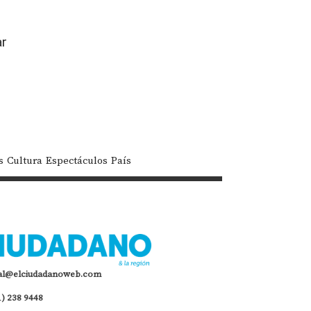
ar
s
Cultura
Espectáculos
País
al@elciudadanoweb.com
1) 238 9448