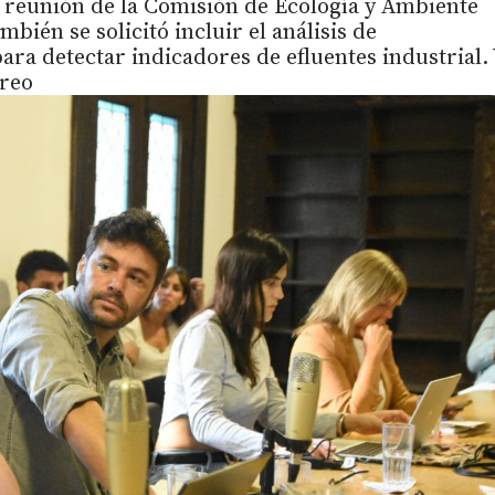
a reunión de la Comisión de Ecología y Ambiente
bién se solicitó incluir el análisis de
ara detectar indicadores de efluentes industrial. 
treo