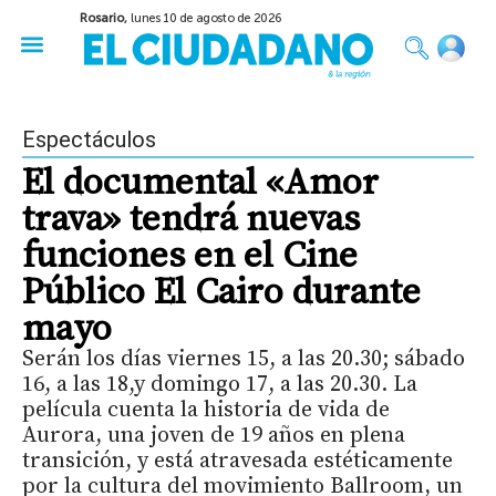
Rosario,
lunes 10 de agosto de 2026
50 años del Golpe
Festival de Cine 2026
Sobre Ruedas
Construir Rosario
Espectáculos
El documental «Amor
trava» tendrá nuevas
funciones en el Cine
Público El Cairo durante
mayo
Serán los días viernes 15, a las 20.30; sábado
16, a las 18,y domingo 17, a las 20.30. La
película cuenta la historia de vida de
Aurora, una joven de 19 años en plena
transición, y está atravesada estéticamente
por la cultura del movimiento Ballroom, un