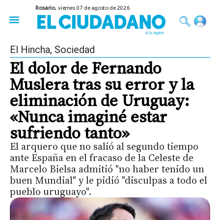
Rosario,
viernes 07 de agosto de 2026
50 años del Golpe
Festival de Cine 2026
Sobre Ruedas
Construir Rosario
El Hincha
,
Sociedad
El dolor de Fernando
Muslera tras su error y la
eliminación de Uruguay:
«Nunca imaginé estar
sufriendo tanto»
El arquero que no salió al segundo tiempo
ante España en el fracaso de la Celeste de
Marcelo Bielsa admitió "no haber tenido un
buen Mundial" y le pidió "disculpas a todo el
pueblo uruguayo".