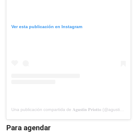
Ver esta publicación en Instagram
Una publicación compartida de 𝐀𝐠𝐮𝐬𝐭𝐢𝐧 𝐏𝐫𝐢𝐨𝐭𝐭𝐨 (@agustinpriotto)
Para agendar