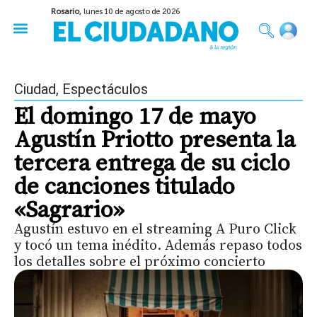
Rosario,
lunes 10 de agosto de 2026
50 años del Golpe
Festival de Cine 2026
Sobre Ruedas
Construir Rosario
Ciudad
,
Espectáculos
El domingo 17 de mayo
Agustín Priotto presenta la
tercera entrega de su ciclo
de canciones titulado
«Sagrario»
Agustín estuvo en el streaming A Puro Click
y tocó un tema inédito. Además repaso todos
los detalles sobre el próximo concierto