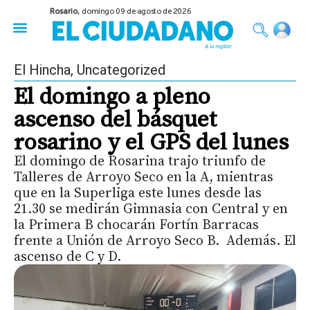
Rosario,
domingo 09 de agosto de 2026
50 años del Golpe
Festival de Cine 2026
Sobre Ruedas
Construir Rosario
El Hincha
,
Uncategorized
El domingo a pleno
ascenso del básquet
rosarino y el GPS del lunes
El domingo de Rosarina trajo triunfo de
Talleres de Arroyo Seco en la A, mientras
que en la Superliga este lunes desde las
21.30 se medirán Gimnasia con Central y en
la Primera B chocarán Fortín Barracas
frente a Unión de Arroyo Seco B. Además. El
ascenso de C y D.