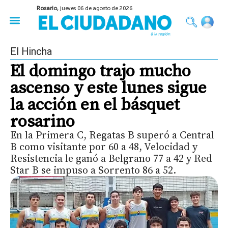
Rosario,
jueves 06 de agosto de 2026
50 años del Golpe
Festival de Cine 2026
Sobre Ruedas
Construir Rosario
El Hincha
El domingo trajo mucho
ascenso y este lunes sigue
la acción en el básquet
rosarino
En la Primera C, Regatas B superó a Central
B como visitante por 60 a 48, Velocidad y
Resistencia le ganó a Belgrano 77 a 42 y Red
Star B se impuso a Sorrento 86 a 52.