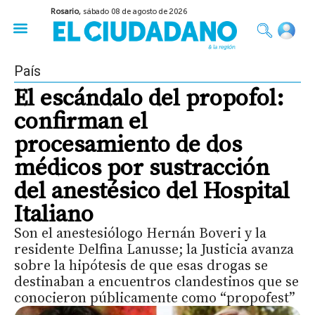
Rosario,
sábado 08 de agosto de 2026
50 años del Golpe
Festival de Cine 2026
Sobre Ruedas
Construir Rosario
País
El escándalo del propofol:
confirman el
procesamiento de dos
médicos por sustracción
del anestésico del Hospital
Italiano
Son el anestesiólogo Hernán Boveri y la
residente Delfina Lanusse; la Justicia avanza
sobre la hipótesis de que esas drogas se
destinaban a encuentros clandestinos que se
conocieron públicamente como “propofest”