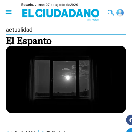
Rosario,
viernes 07 de agosto de 2026
50 años del Golpe
Festival de Cine 2026
Sobre Ruedas
Construir Rosario
actualidad
El Espanto