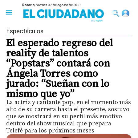
Rosario,
viernes 07 de agosto de 2026
50 años del Golpe
Festival de Cine 2026
Sobre Ruedas
Construir Rosario
Espectáculos
El esperado regreso del
reality de talentos
“Popstars” contará con
Ángela Torres como
jurado: “Sueñan con lo
mismo que yo”
La actriz y cantante pop, en el momento más
alto de su carrera hasta el presente, sostuvo
que se mostrará en su perfil más emotivo
dentro del show musical que prepara
Telefé para los próximos meses